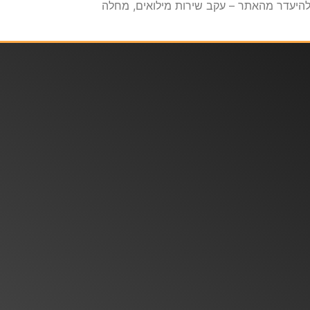
 להיעדר מהאתר – עקב שירות מילואים, מחלה