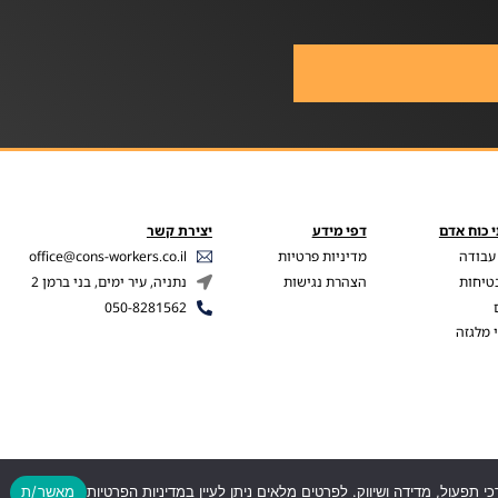
 כוח אדם
דפי מידע
יצירת קשר
עבודה
מדיניות פרטיות
office@cons-workers.co.il
בטיחות
הצהרת נגישות
נתניה, עיר ימים, בני ברמן 2
050-8281562
 מלגזה
כי תפעול, מדידה ושיווק. לפרטים מלאים ניתן לעיין במדיניות הפרטיות
מאשר/ת