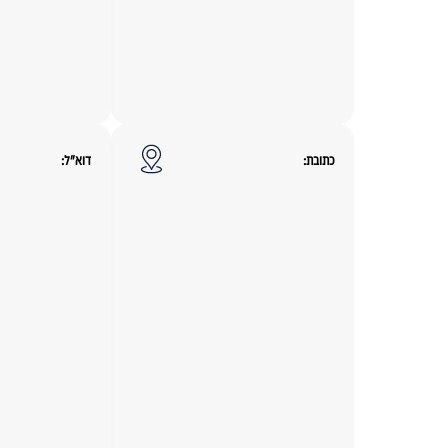
כתובת:
דוא"ל: