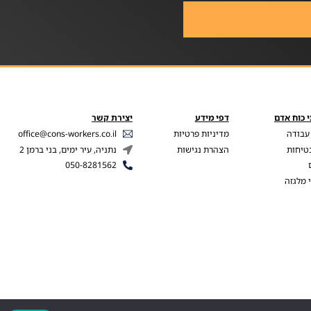
 כוח אדם
דפי מידע
יצירת קשר
עבודה
מדיניות פרטיות
office@cons-workers.co.il
בטיחות
הצהרת נגישות
נתניה, עיר ימים, בני ברמן 2
050-8281562
 מלגזה