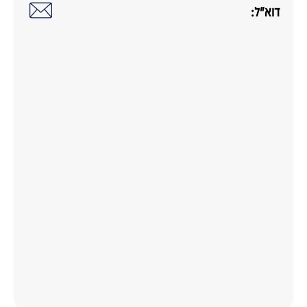
דוא"ל: