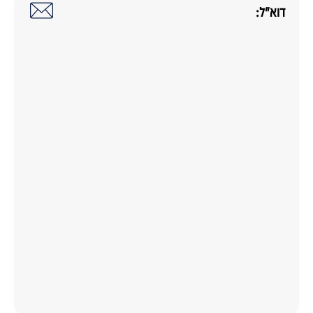
דוא"ל: