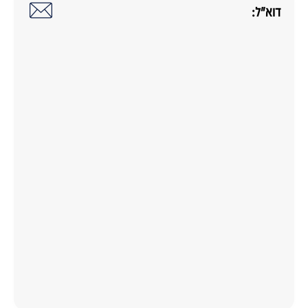
דוא"ל: