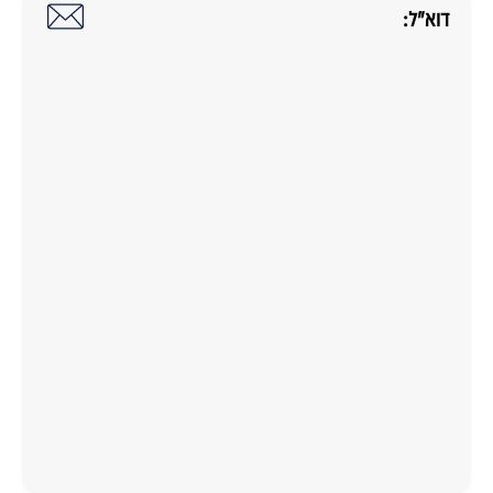
דוא"ל: