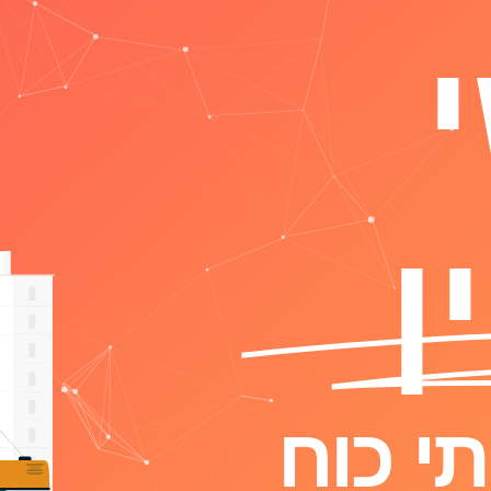
ן
י כוח