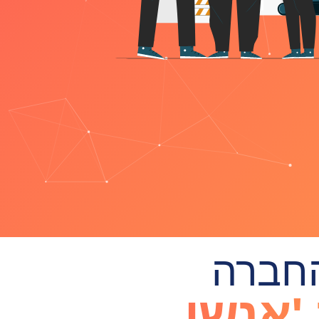
החברה
'אנשי