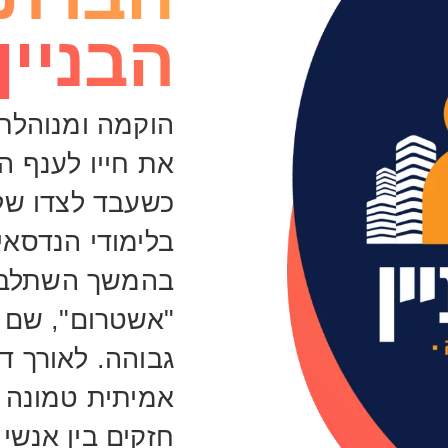
הבניין'
הוקמה ומנוהלת 
את חייו לענף הב
כשעבד לצדו של 
בלימודי הנדסאי 
בהמשך השתלב 
"אשטרום", שם ר
גבוהה. לאורך ד
אמיתית טמונה ב
חזקים בין אנשי